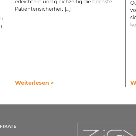
erleichtern und gleichzeitig die höchste
Qu
Patientensicherheit […]
vo
si
er
ko
n
Weiterlesen >
W
FIKATE