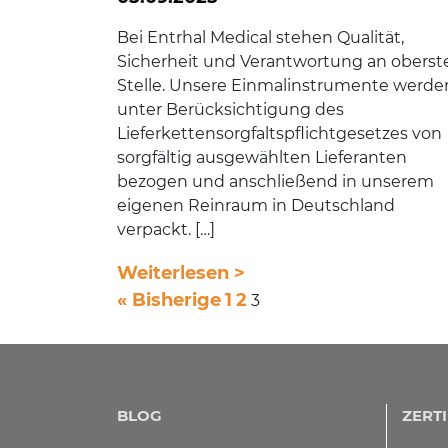
Bei Entrhal Medical stehen Qualität,
Sicherheit und Ver­an­twor­tung an oberst
Stelle. Unsere Ein­mal­in­stru­men­te werde
unter Berücksichtigung des
Lieferkettensorgfaltspflichtgesetzes von
sorgfältig ausgewählten Lieferanten
bezogen und anschließend in unserem
eigenen Reinraum in Deutschland
verpackt. […]
Weiterlesen >
B
« Bisherige
1
2
3
e
i
t
BLOG
ZERTI