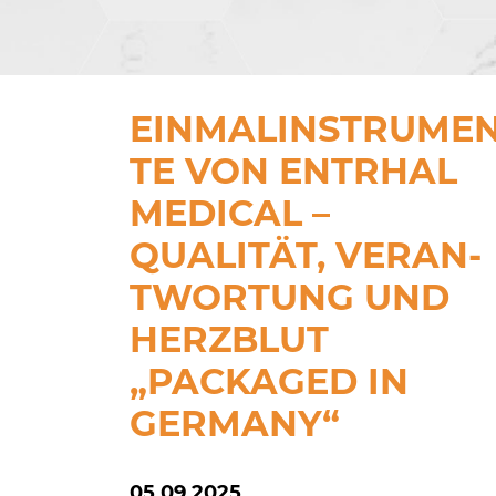
EIN­MAL­IN­STRU­ME
TE VON ENTRHAL
MEDICAL –
QUALITÄT, VER­AN­
TWOR­TUNG UND
HERZBLUT
„PACKAGED IN
GERMANY“
05.09.2025