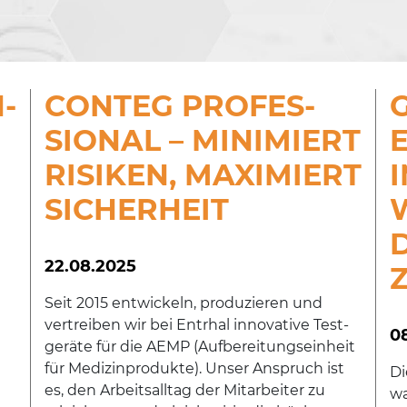
N­
CONTEG PRO­FES­
SIO­NAL – MINIMIERT
RISIKEN, MAXIMIERT
SICHERHEIT
D
22.08.2025
Seit 2015 entwickeln, produzieren und
vertreiben wir bei Entrhal innovative Test­
0
ge­rä­te für die AEMP (Aufbereitungseinheit
für Medizinprodukte). Unser Anspruch ist
Di
es, den Arbeitsalltag der Mitarbeiter zu
wa